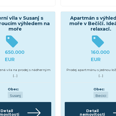
Domy a vily
ní vila v Susanj s
Apartmán s výhle
roucím výhledem na
moře v Bečiči. Ideá
moře
relaxaci.
650.000
160.000
EUR
EUR
ená vila na prodej s nádherným
Prodej apartmánu s jednou ložn
[…]
[…]
Obec:
Obec:
Susanj
Becici
Detail
Detail
movitosti
nemovitosti