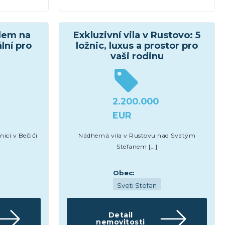
Domy a vily
dem na
Exkluzivní vila v Rustovo: 5
lní pro
ložnic, luxus a prostor pro
vaši rodinu
2.200.000
EUR
icí v Bečići
Nádherná vila v Rustovu nad Svatým
Stefanem […]
Obec:
Sveti Stefan
Detail
nemovitosti