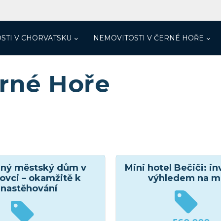
STI V CHORVATSKU
NEMOVITOSTI V ČERNÉ HOŘE
erné Hoře
ený městský dům v
Mini hotel Bečiči: in
ovci – okamžitě k
výhledem na m
nastěhování