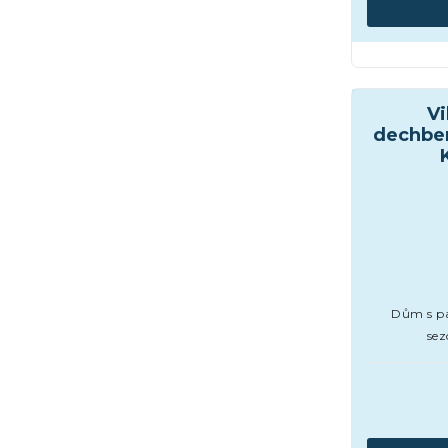
Domy a vil
Vi
dechbe
Dům s p
se