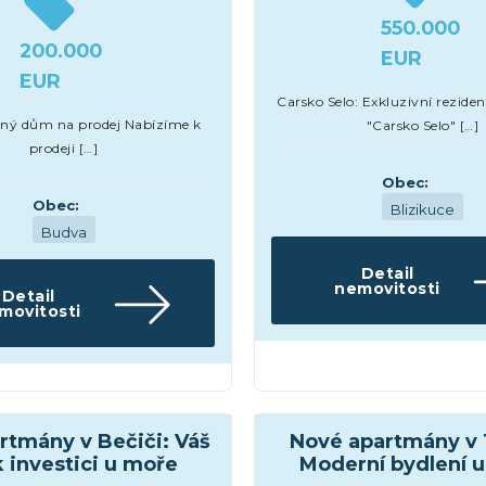
550.000
200.000
EUR
EUR
Carsko Selo: Exkluzivní rezide
ný dům na prodej Nabízíme k
"Carsko Selo" […]
prodeji […]
Obec:
Obec:
Blizikuce
Budva
Detail
nemovitosti
Detail
movitosti
Domy a vily
y
rtmány v Bečiči: Váš
Nové apartmány v 
k investici u moře
Moderní bydlení 