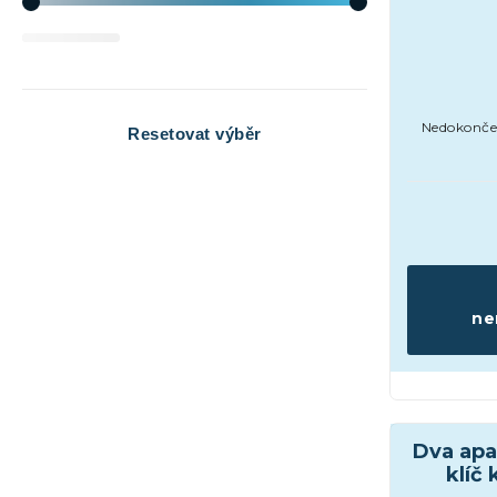
Cena nemovitosti
Nedokonče
Resetovat výběr
ne
Domy a vil
Dva apa
klíč 