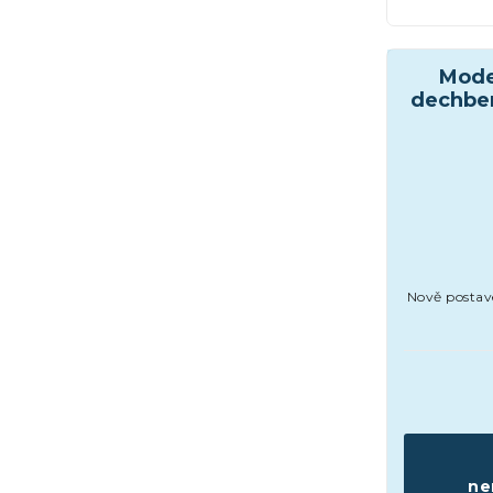
Moder
dechbe
Nově postav
ne