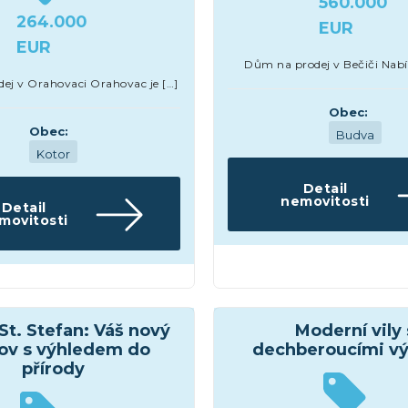
560.000
264.000
EUR
EUR
Dům na prodej v Bečiči Nabí
ej v Orahovaci Orahovac je […]
Obec:
Obec:
Budva
Kotor
Detail
nemovitosti
Detail
movitosti
Hotely
movitosti
t. Stefan: Váš nový
Moderní vily 
v s výhledem do
dechberoucími v
přírody