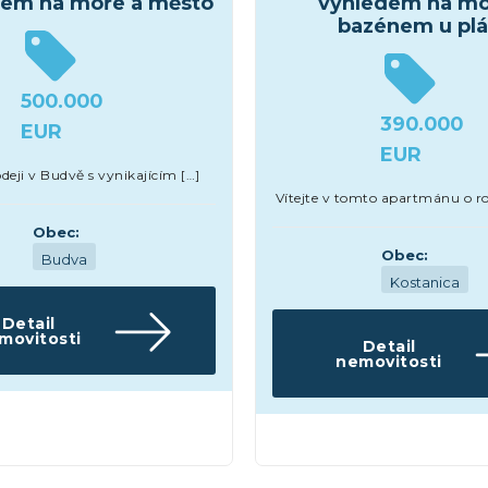
dem na moře a město
výhledem na mo
bazénem u pl
500.000
390.000
EUR
EUR
eji v Budvě s vynikajícím […]
Vítejte v tomto apartmánu o ro
Obec:
Obec:
Budva
Kostanica
Detail
movitosti
Detail
nemovitosti
y
Apartmány a byty