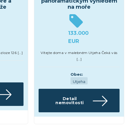
ře a
panoramatickým výhledem
áže
na moře
133.000
EUR
zloze 126 […]
Vítejte doma v malebném Utjeha Čeká vás
[…]
Obec:
Utjeha
Detail
nemovitosti
Domy a vily