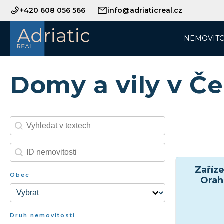
+420 608 056 566
info@adriaticreal.cz
NEMOVITO
Domy a vily v Č
Search content
Hledání ID
Search content
Hledání ID-2
Zaříz
Obec
Orah
Obec
Obec
Druh nemovitosti