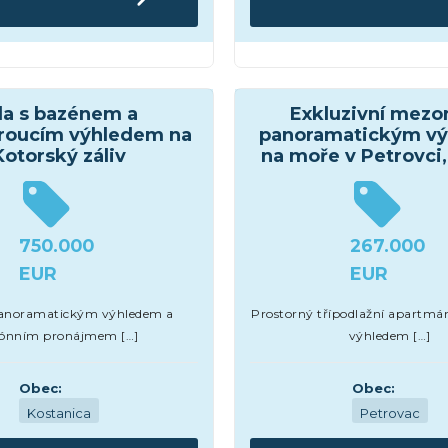
y
Apartmány a byty
la s bazénem a
Exkluzivní mezo
roucím výhledem na
panoramatickým v
Kotorský záliv
na moře v Petrovci
750.000
267.000
EUR
EUR
anoramatickým výhledem a
Prostorný třípodlažní apartmán
zónním pronájmem […]
výhledem […]
Obec:
Obec:
Kostanica
Petrovac