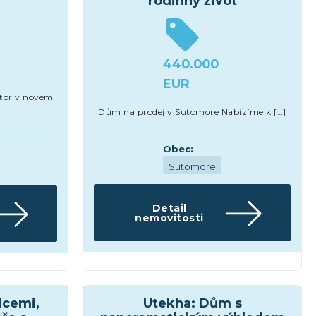
rodinný život
440.000
EUR
stor v novém
Dům na prodej v Sutomore Nabízíme k […]
Obec:
Sutomore
Detail
nemovitosti
Domy a vily
icemi,
Utekha: Dům s