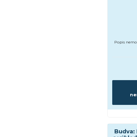
Popis nemov
ne
Domy a vil
Budva: