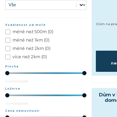
Druh nemovitosti
Druh nemovitosti
Dům na prod
Vzdálenost od moře
méně než 500m
(0)
Vzdálenost od moře
méně než 1km
(0)
méně než 2km
(0)
více než 2km
(0)
ne
Plocha
Plocha
Ostatní ne
Ložnice
Dům v S
Ložnice
domo
Cena nemovitosti