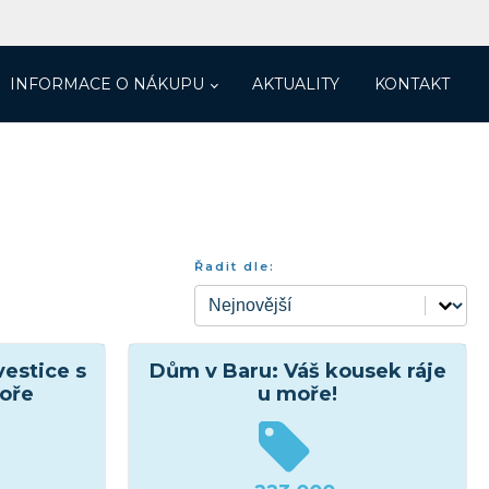
INFORMACE O NÁKUPU
AKTUALITY
KONTAKT
Řadit dle:
Řadit dle:
Řadit dle:
vestice s
Dům v Baru: Váš kousek ráje
oře
u moře!