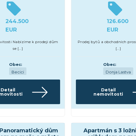
244.500
126.600
EUR
EUR
itosti Nabízíme k prodeji dům
Prodej bytů a obchodních pro
se […]
[…]
Obec:
Obec:
Becici
Donja Lastva
Detail
Detail
movitosti
nemovitosti
y
Apartmány a byty
 Panoramatický dům
Apartmán s 3 ložn