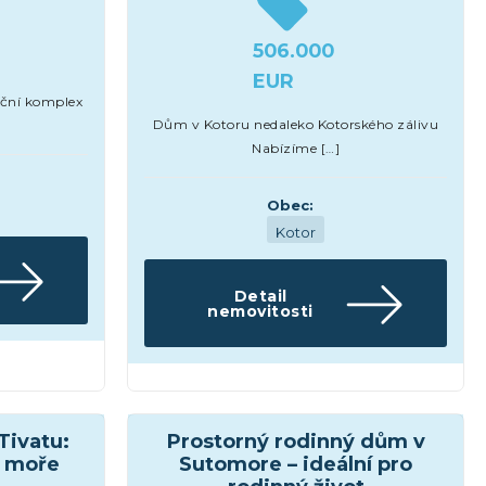
506.000
EUR
nční komplex
Dům v Kotoru nedaleko Kotorského zálivu
Nabízíme […]
Obec:
Kotor
Detail
nemovitosti
Domy a vily
Tivatu:
Prostorný rodinný dům v
u moře
Sutomore – ideální pro