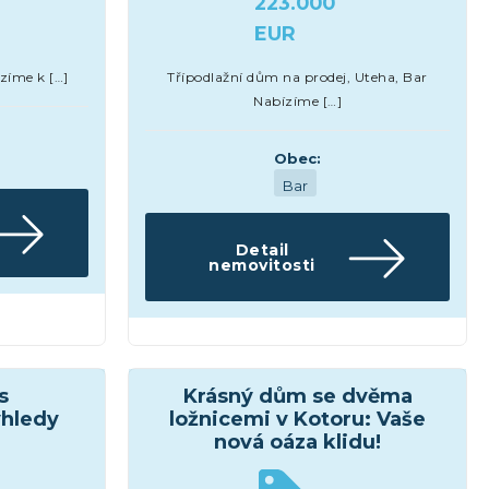
223.000
EUR
zíme k […]
Třípodlažní dům na prodej, Uteha, Bar
Nabízíme […]
Obec:
Bar
Detail
nemovitosti
Domy a vily
s
Krásný dům se dvěma
ýhledy
ložnicemi v Kotoru: Vaše
nová oáza klidu!