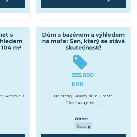
Domy a vily
net s
Dům s bazénem a výhledem
ýhledem
na moře: Sen, který se stává
, 104 m²
skutečností!
555.000
EUR
 v Petrovci s
Na prodej: Krásný dům u moře
Představujeme […]
Obec:
Susanj