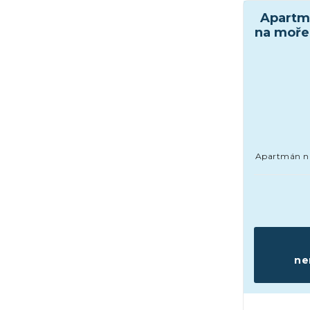
Apartm
na moře 
Apartmán na 
ne
Apartmány 