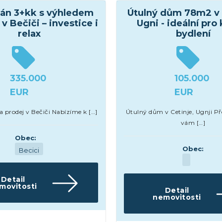
án 3+kk s výhledem
Útulný dům 78m2 v 
v Bečiči – investice i
Ugni - ideální pro
relax
bydlení
335.000
105.000
EUR
EUR
prodej v Bečiči Nabízíme k […]
Útulný dům v Cetinje, Ugnji P
vám […]
Obec:
Obec:
Becici
Detail
movitosti
Detail
nemovitosti
a byty