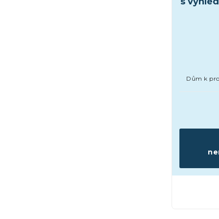
s výhle
Dům k prod
ne
Domy a vil