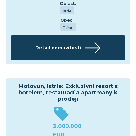
Oblast:
Istrie
Obec:
Pićan
Detail nemovitosti
Hotely
Motovun, Istrie: Exkluzivní resort s
hotelem, restaurací a apartmány k
prodeji
3.000.000
EUR