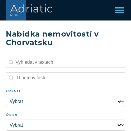
Nabídka nemovitostí v
Chorvatsku
Search content
Hledání ID
Search content
Hledání ID-2
Oblast
Oblast
Oblast
Obec
Obec
Obec