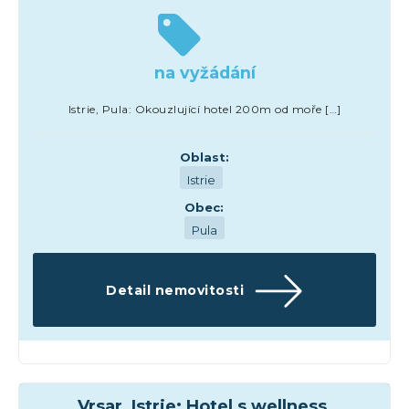
na vyžádání
Istrie, Pula: Okouzlující hotel 200m od moře […]
Oblast:
Istrie
Obec:
Pula
Detail nemovitosti
Hotely
Vrsar, Istrie: Hotel s wellness,