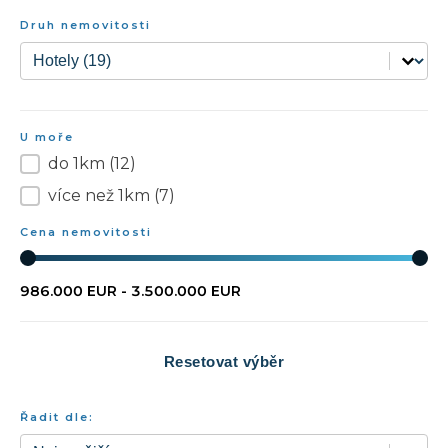
Druh nemovitosti
Druh nemovitosti
Druh nemovitosti
U moře
do 1km
(12)
U moře
více než 1km
(7)
Cena nemovitosti
Cena nemovitosti
986.000 EUR - 3.500.000 EUR
Resetovat výběr
Řadit dle:
Řadit dle:
Řadit dle: