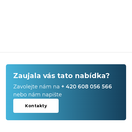
Zaujala vás tato nabídka?
Zavolejte nám na
+ 420 608 056 566
nebo nám napište
Kontakty