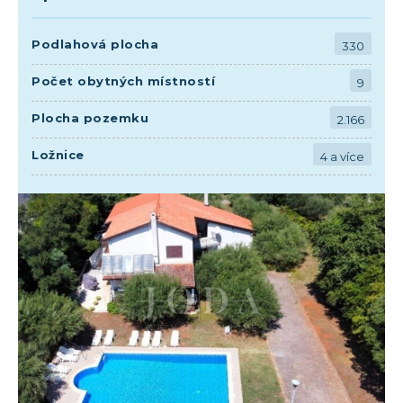
Podlahová plocha
330
Počet obytných místností
9
Plocha pozemku
2.166
Ložnice
4 a více