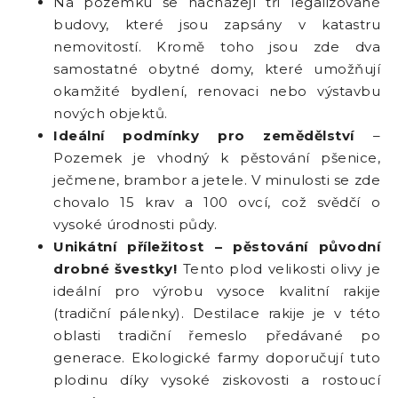
Na pozemku se nacházejí tři legalizované
budovy, které jsou zapsány v katastru
nemovitostí. Kromě toho jsou zde dva
samostatné obytné domy, které umožňují
okamžité bydlení, renovaci nebo výstavbu
nových objektů.
Ideální podmínky pro zemědělství
–
Pozemek je vhodný k pěstování pšenice,
ječmene, brambor a jetele. V minulosti se zde
chovalo 15 krav a 100 ovcí, což svědčí o
vysoké úrodnosti půdy.
Unikátní příležitost – pěstování původní
drobné švestky!
Tento plod velikosti olivy je
ideální pro výrobu vysoce kvalitní rakije
(tradiční pálenky). Destilace rakije je v této
oblasti tradiční řemeslo předávané po
generace. Ekologické farmy doporučují tuto
plodinu díky vysoké ziskovosti a rostoucí