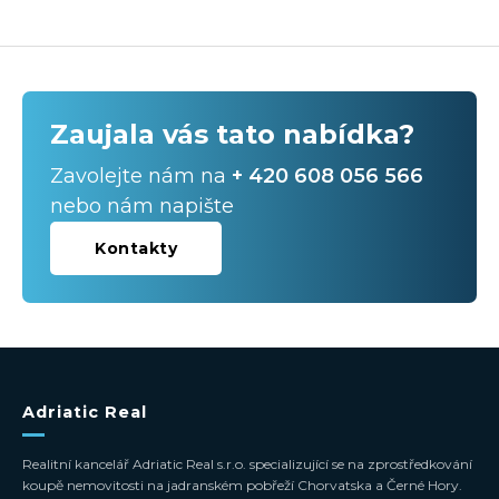
Zaujala vás tato nabídka?
Zavolejte nám na
+ 420 608 056 566
nebo nám napište
Kontakty
Adriatic Real
Realitní kancelář Adriatic Real s.r.o. specializující se na zprostředkování
koupě nemovitosti na jadranském pobřeží Chorvatska a Černé Hory.