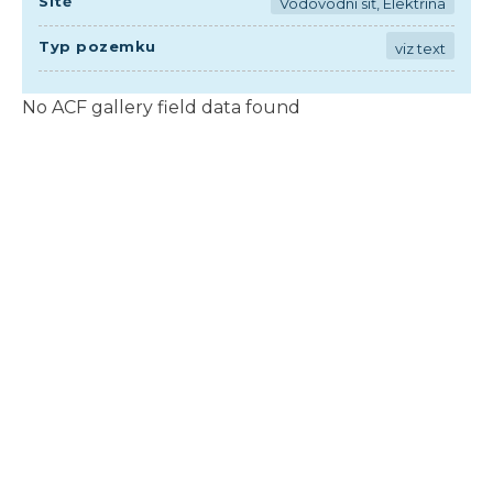
Sítě
Vodovodní síť, Elektřina
Typ pozemku
viz text
No ACF gallery field data found