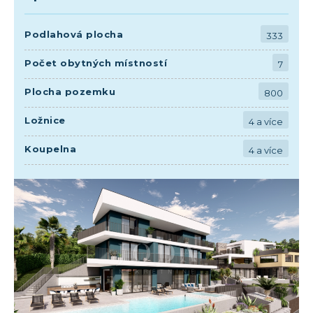
Podlahová plocha
333
Počet obytných místností
7
Plocha pozemku
800
Ložnice
4 a více
Koupelna
4 a více