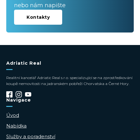
nebo nám napište
Kontakty
Adriatic Real
Realitní kancelář Adriatic Real s.r.o. specializující se na zprostředkování
koupě nemovitosti na jadranském pobřeží Chorvatska a Černé Hory.
Navigace
Úvod
Nabídka
Služby a poradenství