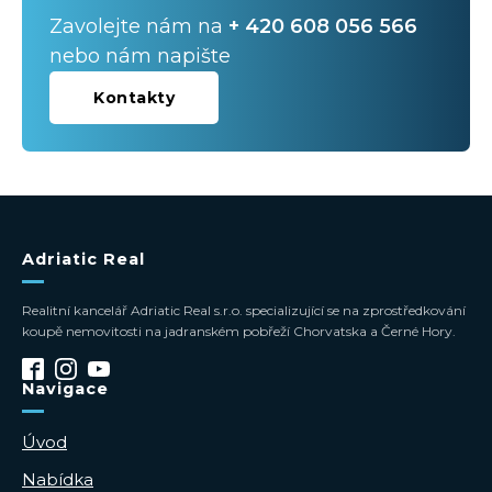
Zavolejte nám na
+ 420 608 056 566
nebo nám napište
Kontakty
Adriatic Real
Realitní kancelář Adriatic Real s.r.o. specializující se na zprostředkování
koupě nemovitosti na jadranském pobřeží Chorvatska a Černé Hory.
Navigace
Úvod
Nabídka