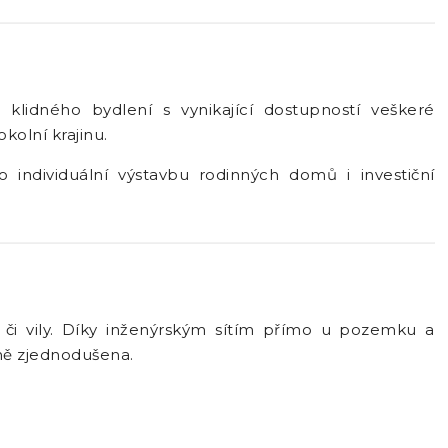
ci klidného bydlení s vynikající dostupností veškeré
kolní krajinu.
 individuální výstavbu rodinných domů i investiční
či vily. Díky inženýrským sítím přímo u pozemku a
čně zjednodušena.