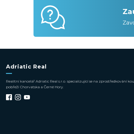
Za
Zav
Adriatic Real
Realitní kancelář Adriatic Real s.r.o. specializující se na zprostředkování
pobřeží Chorvatska a Černé Hory.