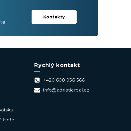
Kontakty
te
Rychlý kontakt
+420 608 056 566
info@adriaticreal.cz
vatsku
é Hoře