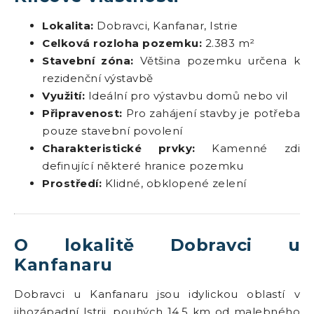
Lokalita:
Dobravci, Kanfanar, Istrie
Celková rozloha pozemku:
2.383 m²
Stavební zóna:
Většina pozemku určena k
rezidenční výstavbě
Využití:
Ideální pro výstavbu domů nebo vil
Připravenost:
Pro zahájení stavby je potřeba
pouze stavební povolení
Charakteristické prvky:
Kamenné zdi
definující některé hranice pozemku
Prostředí:
Klidné, obklopené zelení
O lokalitě Dobravci u
Kanfanaru
Dobravci u Kanfanaru jsou idylickou oblastí v
jihozápadní Istrii, pouhých 14,5 km od malebného