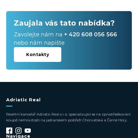
Zaujala vás tato nabídka?
Zavolejte nám na
+ 420 608 056 566
nebo nám napište
Kontakty
Adriatic Real
Realitní kancelář Adriatic Real s.r.o. specializující se na zprostředkování
koupě nemovitosti na jadranském pobřeží Chorvatska a Černé Hory.
Navigace