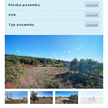
Plocha pozemku
viz text
Sítě
viz text
Typ pozemku
viz text
+5