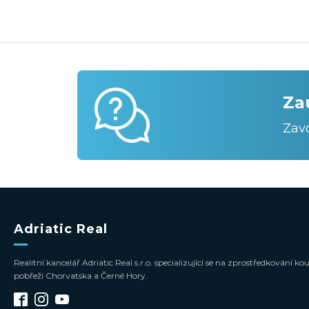
Za
Zav
Adriatic Real
Realitní kancelář Adriatic Real s.r.o. specializující se na zprostředkování
pobřeží Chorvatska a Černé Hory.