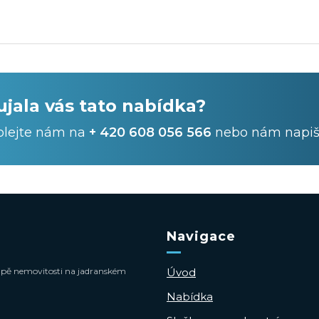
ujala vás tato nabídka?
olejte nám na
+ 420 608 056 566
nebo nám napiš
Navigace
 koupě nemovitosti na jadranském
Úvod
Nabídka