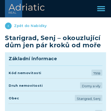
Zpět do Nabídky
Starigrad, Senj – okouzlující
dům jen pár kroků od moře
Základní informace
Kód nemovitosti
7918
Druh nemovitosti
Domy a vily
Obec
Starigrad, Senj