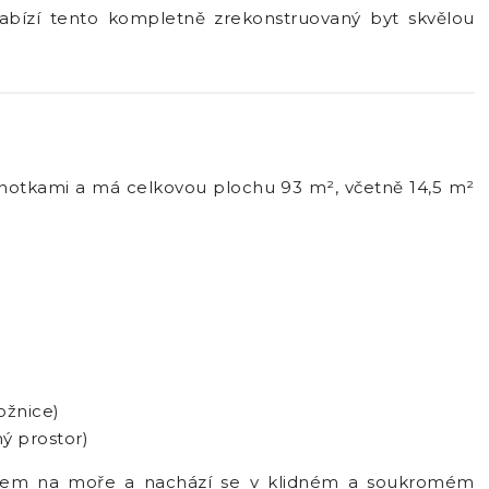
nabízí tento kompletně zrekonstruovaný byt skvělou
ednotkami a má celkovou plochu 93 m², včetně 14,5 m²
ožnice)
ný prostor)
edem na moře a nachází se v klidném a soukromém