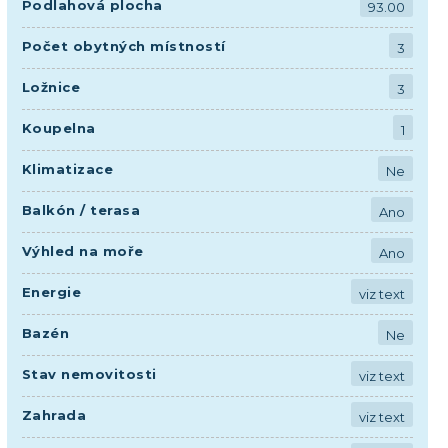
Podlahová plocha
93.00
Počet obytných místností
3
Ložnice
3
Koupelna
1
Klimatizace
Ne
Balkón / terasa
Ano
Výhled na moře
Ano
Energie
viz text
Bazén
Ne
Stav nemovitosti
viz text
Zahrada
viz text