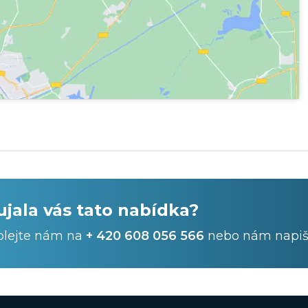
ujala vás tato nabídka?
olejte nám na
+ 420 608 056 566
nebo nám napiš