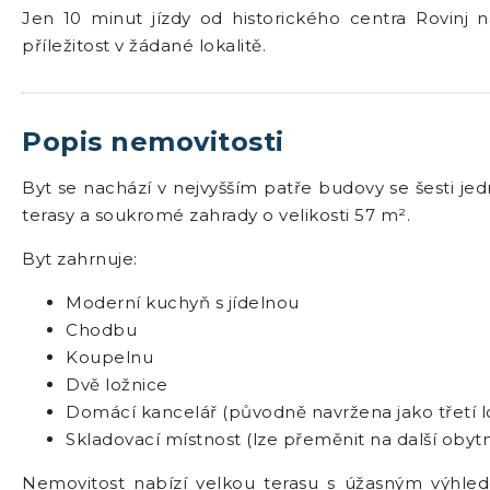
Jen 10 minut jízdy od historického centra Rovinj 
příležitost v žádané lokalitě.
Popis nemovitosti
Byt se nachází v nejvyšším patře budovy se šesti j
terasy a soukromé zahrady o velikosti 57 m².
Byt zahrnuje:
Moderní kuchyň s jídelnou
Chodbu
Koupelnu
Dvě ložnice
Domácí kancelář (původně navržena jako třetí l
Skladovací místnost (lze přeměnit na další obyt
Nemovitost nabízí velkou terasu s úžasným výhl