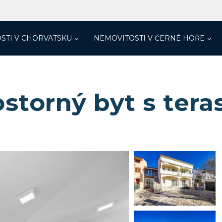
STI V CHORVATSKU
NEMOVITOSTI V ČERNÉ HOŘE
rostorný byt s ter