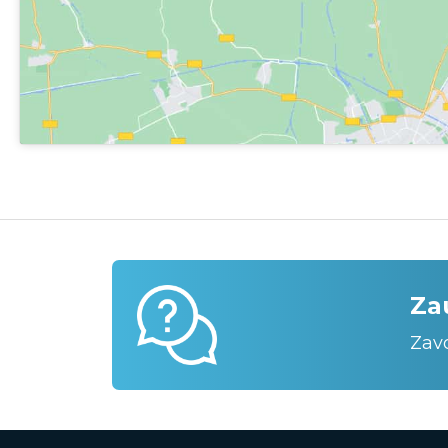
Za
Zav