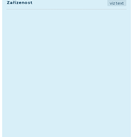
Zařízenost
viz text