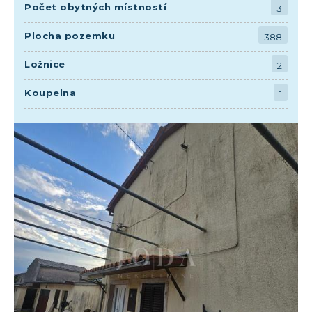
Počet obytných místností
3
Plocha pozemku
388
Ložnice
2
Koupelna
1