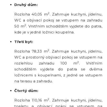
Druhý dům:
2
Rozloha 40,05 m
. Zahrnuje kuchyni, jídelnu,
WC a obývací pokoj se vstupem na zahradu
2
50 m
. Vnitřním schodištěm vyjdete do patra,
kde je v jedné ložnici koupelna.
Třetí byt:
2
Rozloha 78,33 m
. Zahrnuje kuchyni, jídelnu,
WC a prostorný obývací pokoj se vstupem na
2
rozlehlou zahradu 100 m
. Vnitřním
schodištěm vyjdete do patra se dvěma
ložnicemi s koupelnami, z jedné se vstupem
na terasu a zahradu.
Čtvrtý dům:
2
Rozloha 110,16 m
. Zahrnuje kuchyni, jídelnu,
toaletu a obývací pokoj se vstupem na