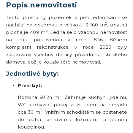
Popis nemovitosti
Tento prostorný pozemek s pěti jednotkami se
2
nachází na pozemku o velikosti 3 160 m
, obytná
2
plocha je 409 m
. Jedná se o vzácnou nemovitost
na trhu, postavenou v roce 1846. Během
kompletní rekonstrukce v roce 2020 byly
zachovány všechny detaily původního istrijského
domova, což je kouzlo této nemovitosti.
Jednotlivé byty:
První byt:
2
Rozloha 60,24 m
. Zahrnuje kuchyni, jídelnu,
WC a obývací pokoj se vstupem na zahradu
2
cca 30 m
. Vnitřním schodištěm se dostanete
do patra se dvěma ložnicemi a jednou
koupelnou.