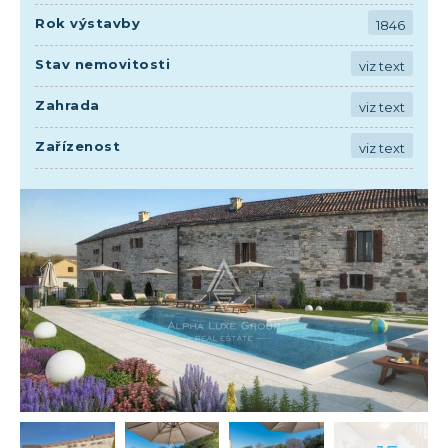
Rok výstavby
1846
Stav nemovitosti
viz text
Zahrada
viz text
Zařízenost
viz text