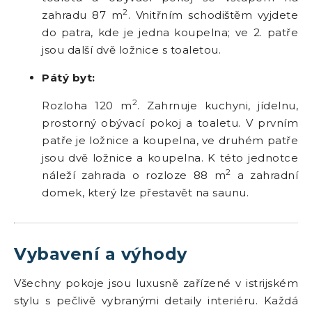
2
zahradu 87 m
. Vnitřním schodištěm vyjdete
do patra, kde je jedna koupelna; ve 2. patře
jsou další dvě ložnice s toaletou.
Pátý byt:
2
Rozloha 120 m
. Zahrnuje kuchyni, jídelnu,
prostorný obývací pokoj a toaletu. V prvním
patře je ložnice a koupelna, ve druhém patře
jsou dvě ložnice a koupelna. K této jednotce
2
náleží zahrada o rozloze 88 m
a zahradní
domek, který lze přestavět na saunu.
Vybavení a výhody
Všechny pokoje jsou luxusně zařízené v istrijském
stylu s pečlivě vybranými detaily interiéru. Každá