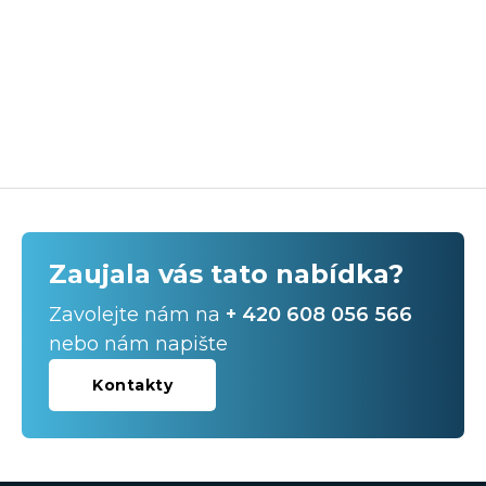
Zaujala vás tato nabídka?
Zavolejte nám na
+ 420 608 056 566
nebo nám napište
Kontakty