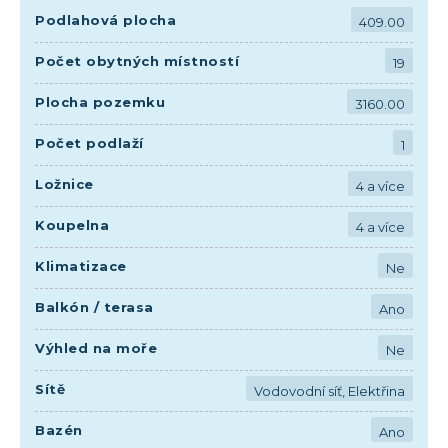
Podlahová plocha
409.00
Počet obytných místností
19
Plocha pozemku
3160.00
Počet podlaží
1
Ložnice
4 a více
Koupelna
4 a více
Klimatizace
Ne
Balkón / terasa
Ano
Výhled na moře
Ne
Sítě
Vodovodní síť, Elektřina
Bazén
Ano