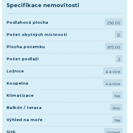
Specifikace nemovitosti
Podlahová plocha
250.00
Počet obytných místností
12
Plocha pozemku
975.00
Počet podlaží
2
Ložnice
4 a více
Koupelna
4 a více
Klimatizace
Ne
Balkón / terasa
Ano
Výhled na moře
Ne
Sítě
viz text