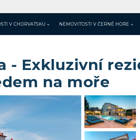
STI V CHORVATSKU
NEMOVITOSTI V ČERNÉ HOŘE
 - Exkluzivní rez
edem na moře