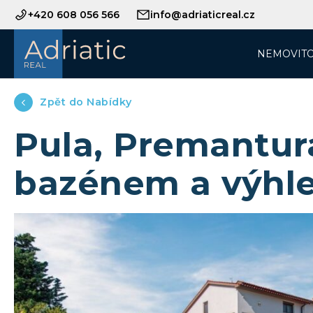
+420 608 056 566
info@adriaticreal.cz
NEMOVITO
Zpět do Nabídky
Pula, Premantura
bazénem a výhl