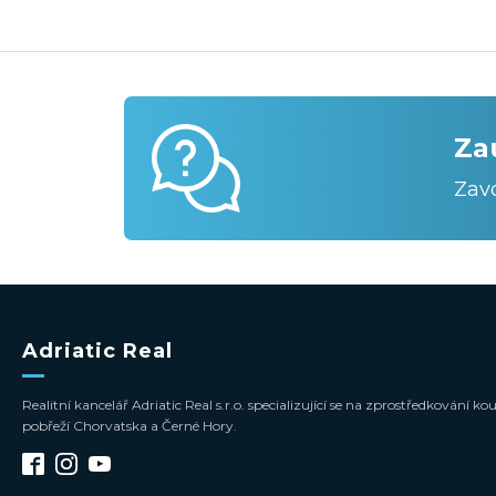
Za
Zav
Adriatic Real
Realitní kancelář Adriatic Real s.r.o. specializující se na zprostředkování
pobřeží Chorvatska a Černé Hory.