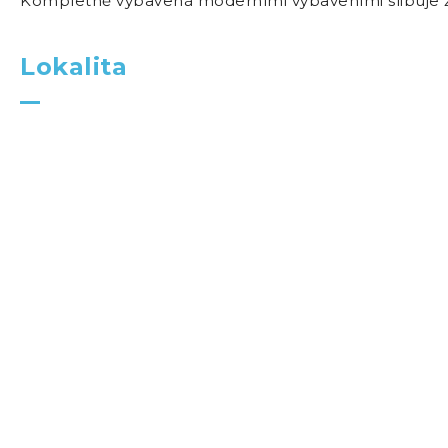
Kompletně vybavená moderními vybaveními slibuje ži
Lokalita