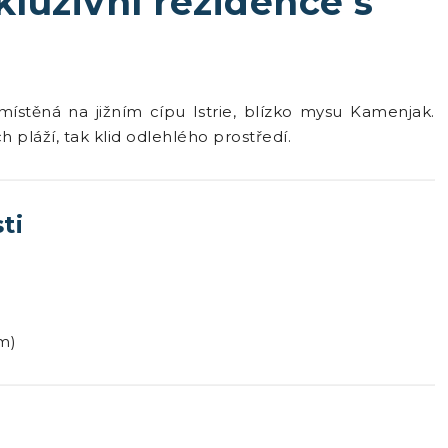
kluzivní rezidence s
stěná na jižním cípu Istrie, blízko mysu Kamenjak.
pláží, tak klid odlehlého prostředí.
ti
m)