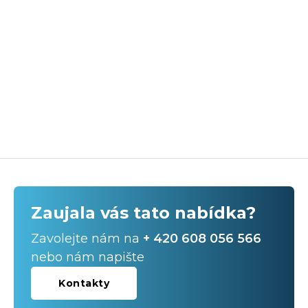
Zaujala vás tato nabídka?
Zavolejte nám na
+ 420 608 056 566
nebo nám napište
Kontakty