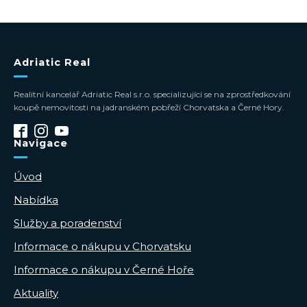
Adriatic Real
Realitní kancelář Adriatic Real s.r.o. specializující se na zprostředkování
koupě nemovitosti na jadranském pobřeží Chorvatska a Černé Hory.
Navigace
Úvod
Nabídka
Služby a poradenství
Informace o nákupu v Chorvatsku
Informace o nákupu v Černé Hoře
Aktuality