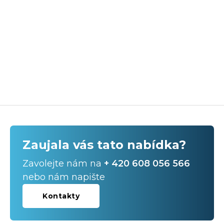
Zaujala vás tato nabídka?
Zavolejte nám na
+ 420 608 056 566
nebo nám napište
Kontakty