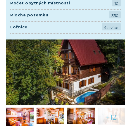
Počet obytných místností
10
Plocha pozemku
350
Ložnice
4 a více
+12