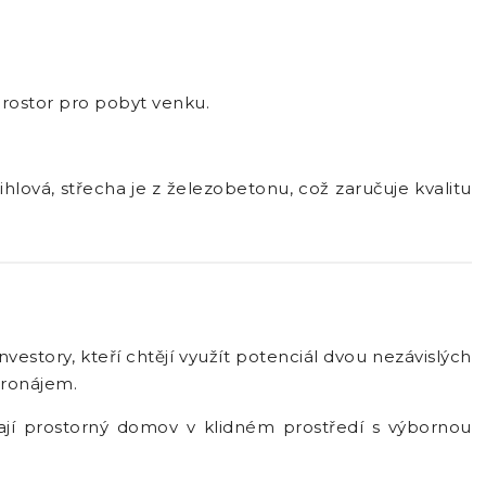
prostor pro pobyt venku.
ová, střecha je z železobetonu, což zaručuje kvalitu
nvestory, kteří chtějí využít potenciál dvou nezávislých
pronájem.
dají prostorný domov v klidném prostředí s výbornou