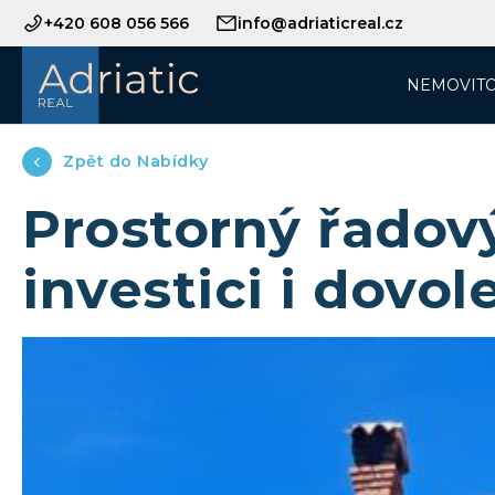
+420 608 056 566
info@adriaticreal.cz
NEMOVITO
Zpět do Nabídky
Prostorný řadový
investici i dovo