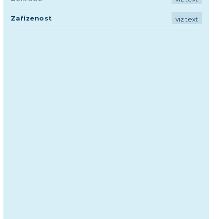
Zařízenost
viz text