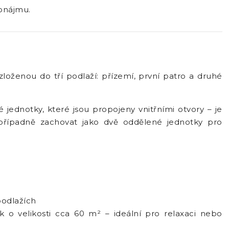
ronájmu.
loženou do tří podlaží: přízemí, první patro a druhé
jednotky, které jsou propojeny vnitřními otvory – je
 případně zachovat jako dvě oddělené jednotky pro
podlažích
 o velikosti cca 60 m² – ideální pro relaxaci nebo