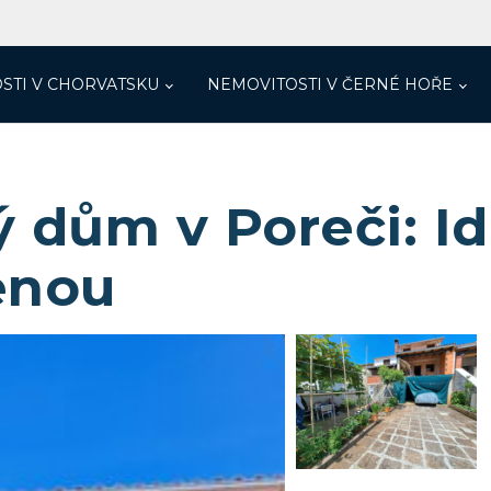
STI V CHORVATSKU
NEMOVITOSTI V ČERNÉ HOŘE
 dům v Poreči: Id
lenou