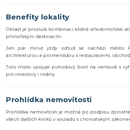
Benefity lokality
Oblast je proslulá kombinací klidné středomořské at
přímořským destinacím.
Jen pár minut jízdy odtud se nachází město Po
architekturou a promenádou s restauracemi, obchod
Toto místo spojuje pohodový život na venkově s výho
pro investory i rodiny.
Prohlídka nemovitosti
Prohlídka nemovitosti je možná po podpisu zprostře
všech dalších kroků v souladu s chorvatským zákon