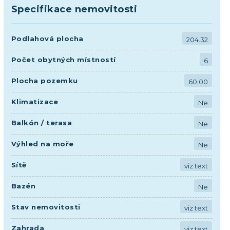
Specifikace nemovitosti
Podlahová plocha
204.32
Počet obytných místností
6
Plocha pozemku
60.00
Klimatizace
Ne
Balkón / terasa
Ne
Výhled na moře
Ne
Sítě
viz text
Bazén
Ne
Stav nemovitosti
viz text
Zahrada
viz text