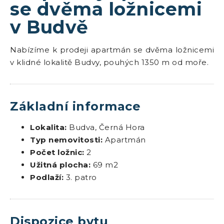
se dvěma ložnicemi
v Budvě
Nabízíme k prodeji apartmán se dvěma ložnicemi
v klidné lokalitě Budvy, pouhých 1350 m od moře.
Základní informace
Lokalita:
Budva, Černá Hora
Typ nemovitosti:
Apartmán
Počet ložnic:
2
Užitná plocha:
69 m2
Podlaží:
3. patro
Dispozice bytu