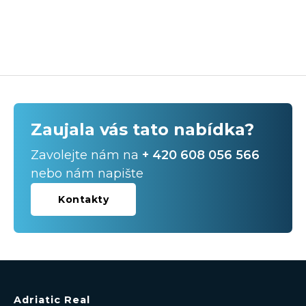
Zaujala vás tato nabídka?
Zavolejte nám na
+ 420 608 056 566
nebo nám napište
Kontakty
Adriatic Real