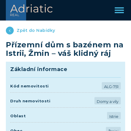
Zpět do Nabídky
Přízemní dům s bazénem na
Istrii, Žmin – váš klidný ráj
Základní informace
Kód nemovitosti
ALG-751
Druh nemovitosti
Domy a vily
Oblast
Istrie
Obec