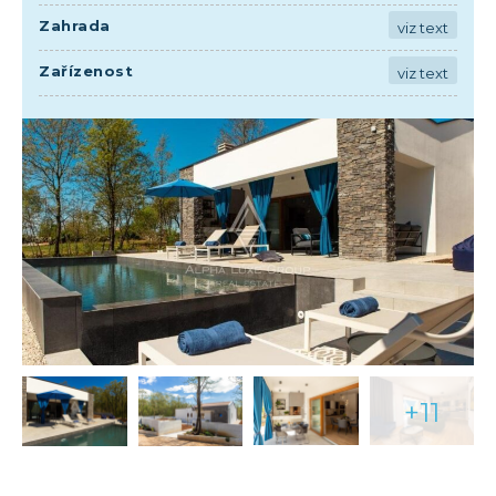
Zahrada
viz text
Zařízenost
viz text
+11