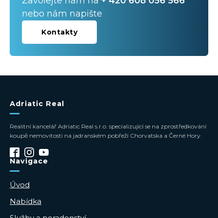
Zavolejte nám na
+ 420 608 056 566
nebo nám napište
Kontakty
Adriatic Real
Realitní kancelář Adriatic Real s.r.o. specializující se na zprostředkování
koupě nemovitosti na jadranském pobřeží Chorvatska a Černé Hory.
Navigace
Úvod
Nabídka
Služby a poradenství