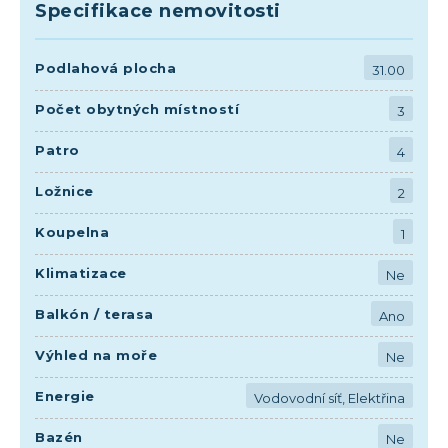
Specifikace nemovitosti
Podlahová plocha
31.00
Počet obytných místností
3
Patro
4
Ložnice
2
Koupelna
1
Klimatizace
Ne
Balkón / terasa
Ano
Výhled na moře
Ne
Energie
Vodovodní síť, Elektřina
Bazén
Ne