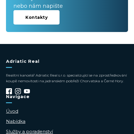
nebo nám napište
Kontakty
Adriatic Real
Realitní kancelář Adriatic Real s.r.o. specializující se na zprostředkování
koupě nemovitosti na jadranském pobřeží Chorvatska a Černé Hory.
Navigace
Úvod
Nabídka
Služby a poradenství