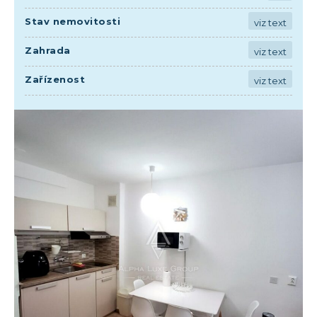
Stav nemovitosti
viz text
Zahrada
viz text
Zařízenost
viz text