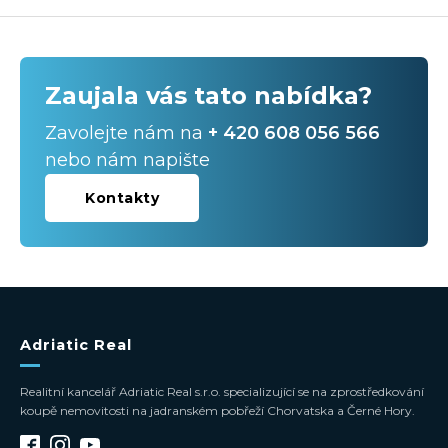
Zaujala vás tato nabídka?
Zavolejte nám na
+ 420 608 056 566
nebo nám napište
Kontakty
Adriatic Real
Realitní kancelář Adriatic Real s.r.o. specializující se na zprostředkování
koupě nemovitosti na jadranském pobřeží Chorvatska a Černé Hory.