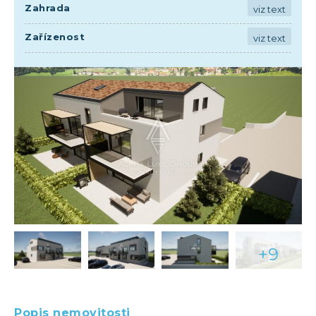
Zahrada
viz text
Zařízenost
viz text
+9
Popis nemovitosti