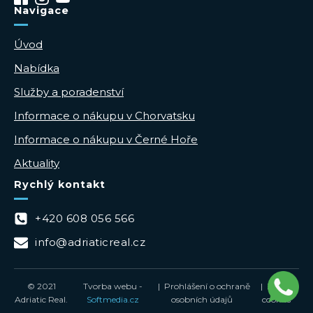
Navigace
Úvod
Nabídka
Služby a poradenství
Informace o nákupu v Chorvatsku
Informace o nákupu v Černé Hoře
Aktuality
Rychlý kontakt
+420 608 056 566
info@adriaticreal.cz
© 2021
Tvorba webu -
| Prohlášení o ochraně
| Zásady
Adriatic Real.
Softmedia.cz
osobních údajů
cookies