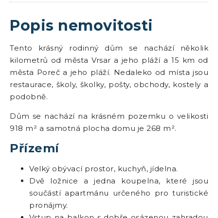
Popis nemovitosti
Tento krásný rodinný dům se nachází několik
kilometrů od města Vrsar a jeho pláží a 15 km od
města Poreč a jeho pláží. Nedaleko od místa jsou
restaurace, školy, školky, pošty, obchody, kostely a
podobně.
Dům se nachází na krásném pozemku o velikosti
918 m² a samotná plocha domu je 268 m².
Přízemí
Velký obývací prostor, kuchyň, jídelna.
Dvě ložnice a jedna koupelna, které jsou
součástí apartmánu určeného pro turistické
pronájmy.
Vstup na balkon s dobře osázenou zahradou