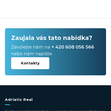
Zaujala vás tato nabídka?
Zavolejte nám na
+ 420 608 056 566
nebo nám napište
Kontakty
Adriatic Real