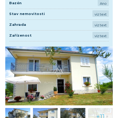
Bazén
Ano
Stav nemovitosti
viz text
Zahrada
viz text
Zařízenost
viz text
+11