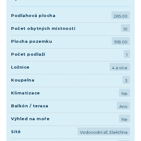
Podlahová plocha
265.00
Počet obytných místností
10
Plocha pozemku
918.00
Počet podlaží
1
Ložnice
4 a více
Koupelna
3
Klimatizace
Ne
Balkón / terasa
Ano
Výhled na moře
Ne
Sítě
Vodovodní síť, Elektřina