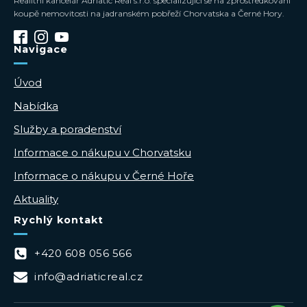
Realitní kancelář Adriatic Real s.r.o. specializující se na zprostředkování
koupě nemovitosti na jadranském pobřeží Chorvatska a Černé Hory.
Navigace
Úvod
Nabídka
Služby a poradenství
Informace o nákupu v Chorvatsku
Informace o nákupu v Černé Hoře
Aktuality
Rychlý kontakt
+420 608 056 566
info@adriaticreal.cz