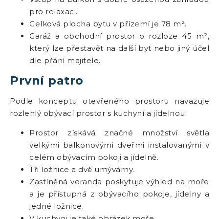
pro relaxaci.
Celková plocha bytu v přízemí je 78 m².
Garáž a obchodní prostor o rozloze 45 m²,
který lze přestavět na další byt nebo jiný účel
dle přání majitele.
První patro
Podle konceptu otevřeného prostoru navazuje
rozlehlý obývací prostor s kuchyní a jídelnou.
Prostor získává značné množství světla
velkými balkonovými dveřmi instalovanými v
celém obývacím pokoji a jídelně.
Tři ložnice a dvě umývárny.
Zastíněná veranda poskytuje výhled na moře
a je přístupná z obývacího pokoje, jídelny a
jedné ložnice.
V kuchyni je také obrázek moře.