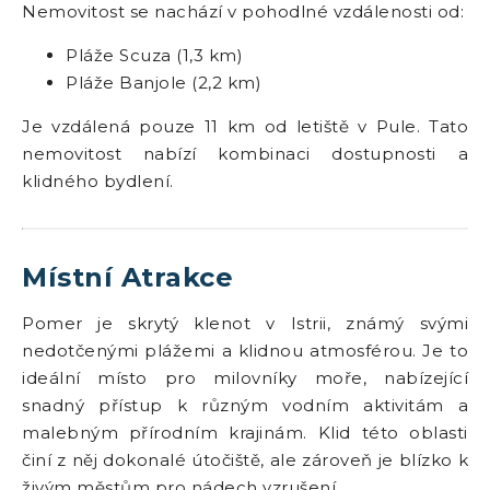
Nemovitost se nachází v pohodlné vzdálenosti od:
Pláže Scuza (1,3 km)
Pláže Banjole (2,2 km)
Je vzdálená pouze 11 km od letiště v Pule. Tato
nemovitost nabízí kombinaci dostupnosti a
klidného bydlení.
Místní Atrakce
Pomer je skrytý klenot v Istrii, známý svými
nedotčenými plážemi a klidnou atmosférou. Je to
ideální místo pro milovníky moře, nabízející
snadný přístup k různým vodním aktivitám a
malebným přírodním krajinám. Klid této oblasti
činí z něj dokonalé útočiště, ale zároveň je blízko k
živým městům pro nádech vzrušení.