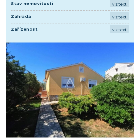
Stav nemovitosti
viz text
Zahrada
viz text
Zařízenost
viz text