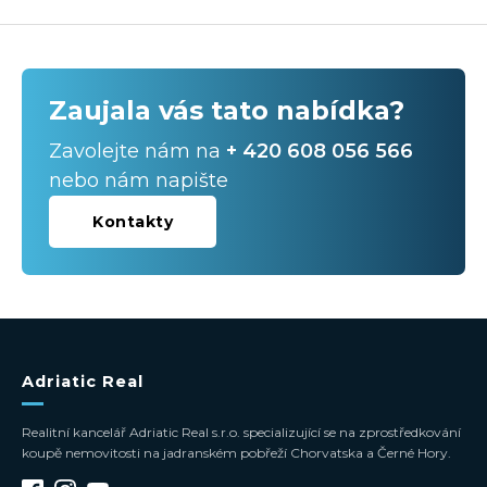
Zaujala vás tato nabídka?
Zavolejte nám na
+ 420 608 056 566
nebo nám napište
Kontakty
Adriatic Real
Realitní kancelář Adriatic Real s.r.o. specializující se na zprostředkování
koupě nemovitosti na jadranském pobřeží Chorvatska a Černé Hory.