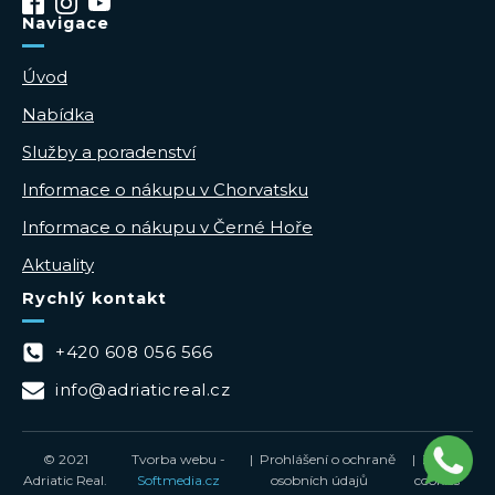
Navigace
Úvod
Nabídka
Služby a poradenství
Informace o nákupu v Chorvatsku
Informace o nákupu v Černé Hoře
Aktuality
Rychlý kontakt
+420 608 056 566
info@adriaticreal.cz
© 2021
Tvorba webu -
| Prohlášení o ochraně
| Zásady
Adriatic Real.
Softmedia.cz
osobních údajů
cookies