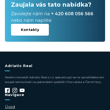
Zaujala vás tato nabídka?
Zavolejte nám na
+ 420 608 056 566
nebo nám napište
Kontakty
Adriatic Real
Realitní kancelář Adriatic Real s.r.o. specializující se na zprostředkování
koupě nemovitosti na jadranském pobřeží Chorvatska a Černé Hory.
Navigace
Úvod