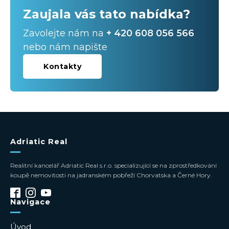
Zaujala vás tato nabídka?
Zavolejte nám na
+ 420 608 056 566
nebo nám napište
Kontakty
Adriatic Real
Realitní kancelář Adriatic Real s.r.o. specializující se na zprostředkování
koupě nemovitosti na jadranském pobřeží Chorvatska a Černé Hory.
Navigace
Úvod