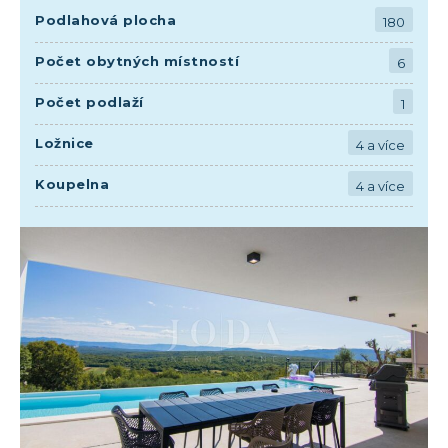
Podlahová plocha
180
Počet obytných místností
6
Počet podlaží
1
Ložnice
4 a více
Koupelna
4 a více