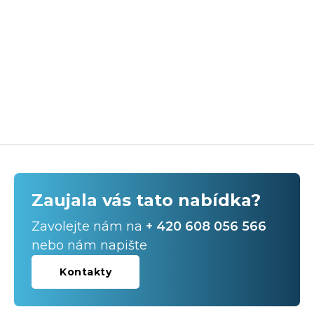
Zaujala vás tato nabídka?
Zavolejte nám na
+ 420 608 056 566
nebo nám napište
Kontakty