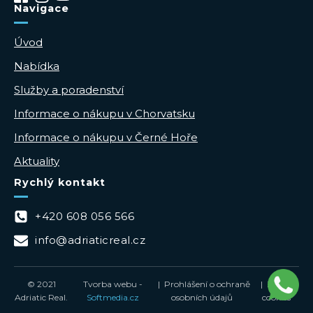
Navigace
Úvod
Nabídka
Služby a poradenství
Informace o nákupu v Chorvatsku
Informace o nákupu v Černé Hoře
Aktuality
Rychlý kontakt
+420 608 056 566
info@adriaticreal.cz
© 2021
Tvorba webu -
| Prohlášení o ochraně
| Zásady
Adriatic Real.
Softmedia.cz
osobních údajů
cookies