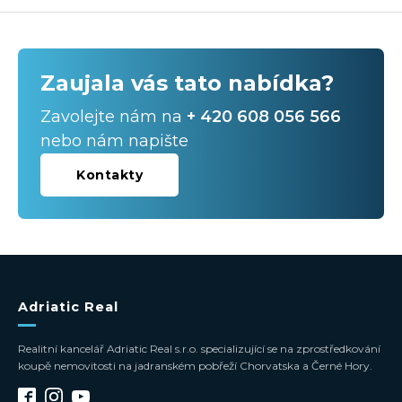
Zaujala vás tato nabídka?
Zavolejte nám na
+ 420 608 056 566
nebo nám napište
Kontakty
Adriatic Real
Realitní kancelář Adriatic Real s.r.o. specializující se na zprostředkování
koupě nemovitosti na jadranském pobřeží Chorvatska a Černé Hory.