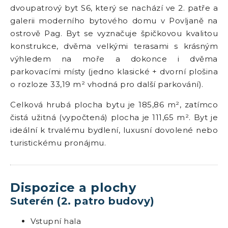
dvoupatrový byt S6, který se nachází ve 2. patře a
galerii moderního bytového domu v Povljaně na
ostrově Pag. Byt se vyznačuje špičkovou kvalitou
konstrukce, dvěma velkými terasami s krásným
výhledem na moře a dokonce i dvěma
parkovacími místy (jedno klasické + dvorní plošina
o rozloze 33,19 m² vhodná pro další parkování).
Celková hrubá plocha bytu je 185,86 m², zatímco
čistá užitná (vypočtená) plocha je 111,65 m². Byt je
ideální k trvalému bydlení, luxusní dovolené nebo
turistickému pronájmu.
Dispozice a plochy
Suterén (2. patro budovy)
Vstupní hala