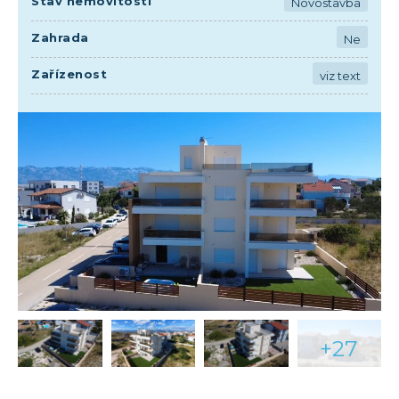
Stav nemovitosti
Novostavba
Zahrada
Ne
Zařízenost
viz text
+27