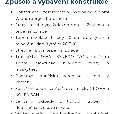
Způsob a vybavení konstrukce
Konstrukce: železobeton, vyplněný cihlami
Wienerberger Porotherm
Stěny mezi byty železobeton + Zvuková a
tepelná izolace
Tepelná izolace fasády: 10 cm polystyren a
minerální vlna (systém RÖFIX)
Střecha: 18 cm tepelná izolace
Truhlářství: REHAU SYNEGO PVC s izolačním
sklem, elektrické hliníkové rolety a
moskytiéry
Podlahy: španělská keramika a bračský
kámen
Sanitární keramika: špičkové značky GROHE a
KOLPA SAN
Sanitární odpady z tichých trubek +
dodatečná zvuková izolace
Vnitřní dveře s podpatkovými zárubněmi,