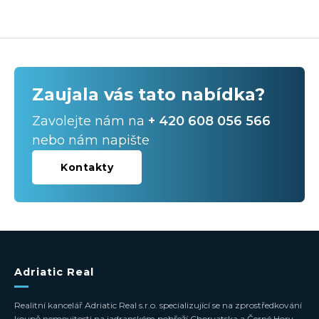
Zaujala vás tato nabídka?
Zavolejte nám na
+ 420 608 056 566
nebo nám napište
Kontakty
Adriatic Real
Realitní kancelář Adriatic Real s.r.o. specializující se na zprostředkování
koupě nemovitosti na jadranském pobřeží Chorvatska a Černé Hory.