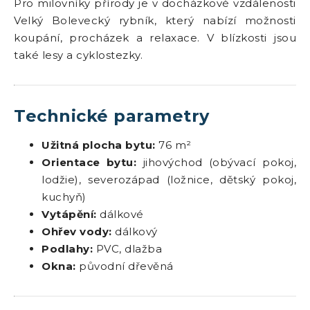
Pro milovníky přírody je v docházkové vzdálenosti
Velký Bolevecký rybník, který nabízí možnosti
koupání, procházek a relaxace. V blízkosti jsou
také lesy a cyklostezky.
Technické parametry
Užitná plocha bytu:
76 m²
Orientace bytu:
jihovýchod (obývací pokoj,
lodžie), severozápad (ložnice, dětský pokoj,
kuchyň)
Vytápění:
dálkové
Ohřev vody:
dálkový
Podlahy:
PVC, dlažba
Okna:
původní dřevěná