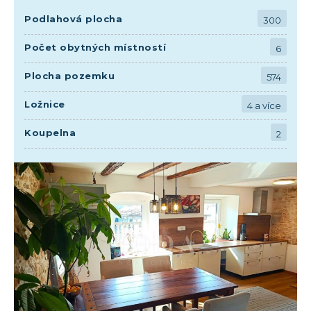
Podlahová plocha
300
Počet obytných místností
6
Plocha pozemku
574
Ložnice
4 a více
Koupelna
2