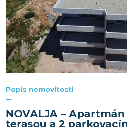
Popis nemovitosti
NOVALJA – Apartmán A2
terasou a 2 parkovací