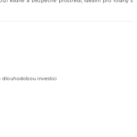
ízí klidné a bezpečné prostředí, ideální pro rodiny s
o dlouhodobou investici