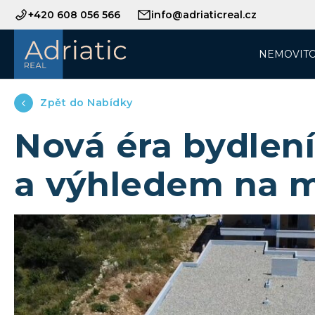
+420 608 056 566
info@adriaticreal.cz
NEMOVITO
Zpět do Nabídky
Nová éra bydlení
a výhledem na 