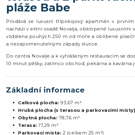
pláže Babe
Prodává se luxusní třípokojový apartmán v prvním
nachází v elitní osadě Novalja, obklopené luxusními v
vzdálena pouhých 250 m od moře a oblíbené píse
a nezapomenutelnými západy slunce.
Do centra Novalje a k vyhlášeným restauracím se 
10 minut pěšky, zatímco obchod, pekárna a kavárna 
Základní informace
Celková plocha:
93,67 m²
Hrubá plocha (s terasou a parkovacími místy)
Obytná plocha:
78,76 m²
Terasa:
17,29 m²
Parkovací místa:
2 (celkem 25 m²)