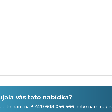
ujala vás tato nabídka?
olejte nám na
+ 420 608 056 566
nebo nám napiš