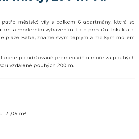
 patře městské vily s celkem 6 apartmány, která se
ilami a moderním vybavením. Tato prestižní lokalita je
čné pláže Babe, známé svým teplým a mělkým mořem
dostanete po udržované promenádě u moře za pouhých
jsou vzdálené pouhých 200 m.
:
121,05 m²