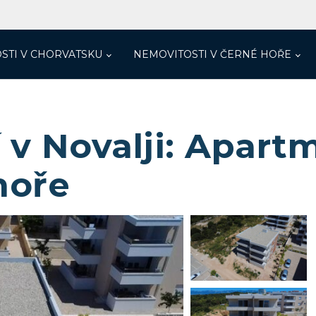
STI V CHORVATSKU
NEMOVITOSTI V ČERNÉ HOŘE
 v Novalji: Apart
moře