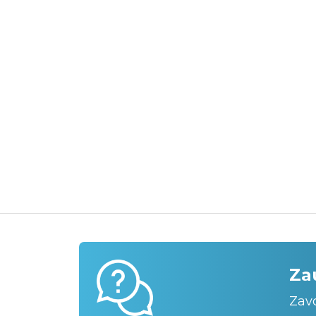
Za
Zav