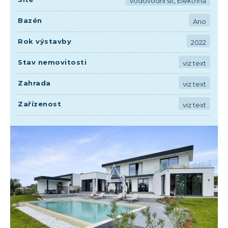
Vodovodní síť, Elektřina
Bazén
Ano
Rok výstavby
2022
Stav nemovitosti
viz text
Zahrada
viz text
Zařízenost
viz text