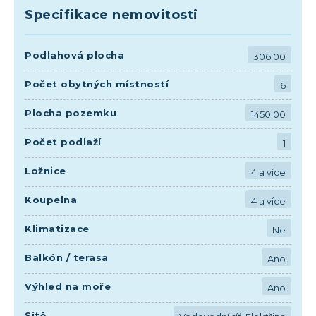
Specifikace nemovitosti
Podlahová plocha
306.00
Počet obytných místností
6
Plocha pozemku
1450.00
Počet podlaží
1
Ložnice
4 a více
Koupelna
4 a více
Klimatizace
Ne
Balkón / terasa
Ano
Výhled na moře
Ano
Sítě