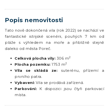
Popis nemovitosti
Tato nově dokončená vila (rok 2022) se nachází ve
fantastické istrijské scenérii, pouhých 7 km od
pláže s výhledem na moře a přibližně stejně
daleko od města Poreč.
2
Celková plocha vily:
306 m
2
Plocha pozemku:
1753 m
Vila se skládá ze:
suterénu, přízemí a
prvního patra.
Vybavení:
Vila se prodává zařízená.
Parkování:
K dispozici jsou čtyři parkovací
místa.