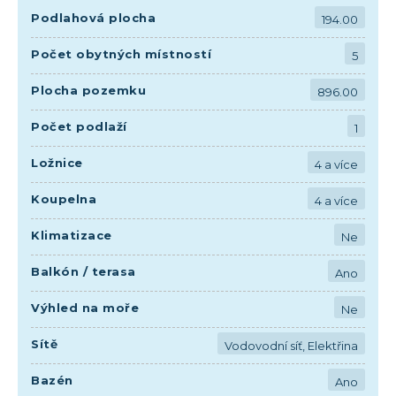
Podlahová plocha
194.00
Počet obytných místností
5
Plocha pozemku
896.00
Počet podlaží
1
Ložnice
4 a více
Koupelna
4 a více
Klimatizace
Ne
Balkón / terasa
Ano
Výhled na moře
Ne
Sítě
Vodovodní síť, Elektřina
Bazén
Ano