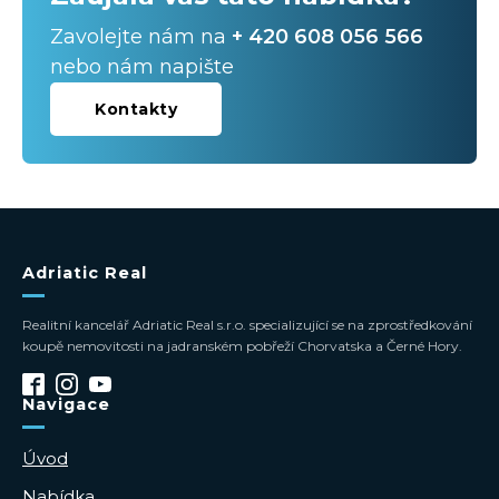
Zavolejte nám na
+ 420 608 056 566
nebo nám napište
Kontakty
Adriatic Real
Realitní kancelář Adriatic Real s.r.o. specializující se na zprostředkování
koupě nemovitosti na jadranském pobřeží Chorvatska a Černé Hory.
Navigace
Úvod
Nabídka