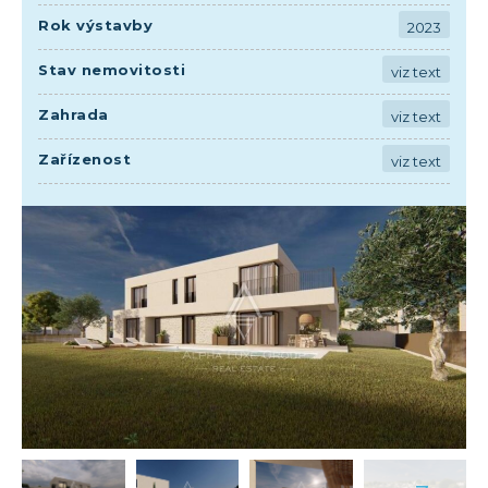
Rok výstavby
2023
Stav nemovitosti
viz text
Zahrada
viz text
Zařízenost
viz text