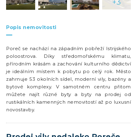
+3
Popis nemovitosti
Poreč se nachází na západním pobřeží Istrijského
poloostrova. Díky středomořskému klimatu,
přírodním krásám a zachování kulturního dědictví
je ideálním místem k pobytu po celý rok. Město
zahrnuje 53 okolních sídel, moderní vily, bazény a
bytové komplexy. V samotném centru přitom
můžete najít různé byty a byty na prodej od
rustikálních kamenných nemovitostí až po luxusní
novostavby.
Prodej vily nedaleko Poreče