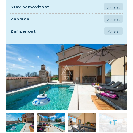
Stav nemovitosti
viz text
Zahrada
viz text
Zařízenost
viz text
+11