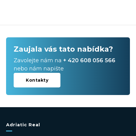
Zaujala vás tato nabídka?
Zavolejte nám na
+ 420 608 056 566
nebo nám napište
Kontakty
Adriatic Real