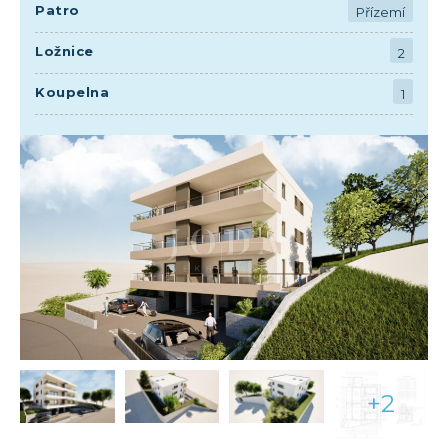
Patro
Přízemí
Ložnice
2
Koupelna
1
+2