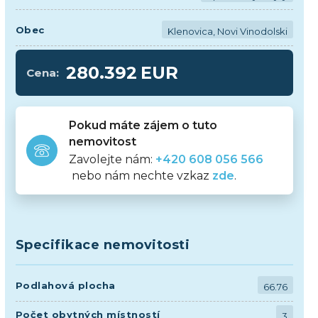
Obec
Klenovica, Novi Vinodolski
280.392
EUR
Cena:
Pokud máte zájem o tuto
nemovitost
Zavolejte nám:
+420 608 056 566
nebo nám nechte vzkaz
zde
.
Specifikace nemovitosti
Podlahová plocha
66.76
Počet obytných místností
3