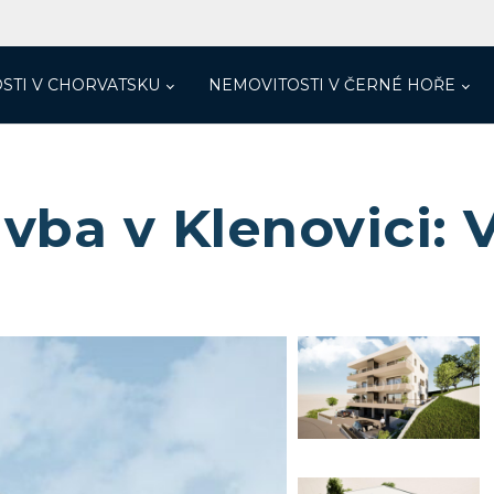
STI V CHORVATSKU
NEMOVITOSTI V ČERNÉ HOŘE
vba v Klenovici: