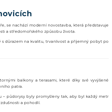
novicích
oře, se nachází moderní novostavba, která představuje
sti a středomořského způsobu života.
s důrazem na kvalitu, trvanlivost a příjemný pobyt po
tornými balkony a terasami, které díky své vyvýšené
vního patra.
u – půdorysy byly promyšleny tak, aby byl každý metr
zdušnosti a pohodlí.