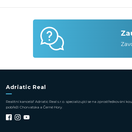
Za
Zav
Adriatic Real
Realitní kancelář Adriatic Real s.r.o. specializující se na zprostředkování
pobřeží Chorvatska a Černé Hory.