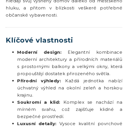
hledají svůj vysněný domov daleko od městského
hluku, a přitom v blízkosti veškeré potřebné
občanské vybavenosti.
Klíčové vlastnosti
Moderní design:
Elegantní kombinace
moderní architektury a přírodních materiálů
s prostornými balkony a velkými okny, která
propouštějí dostatek přirozeného světla.
Přírodní výhledy:
Každá jednotka nabízí
úchvatný výhled na okolní zeleň a horskou
krajinu.
Soukromí a klid:
Komplex se nachází na
mírném svahu, což zajišťuje klidné a
bezpečné prostředí.
Luxusní detaily:
Vysoce kvalitní povrchové