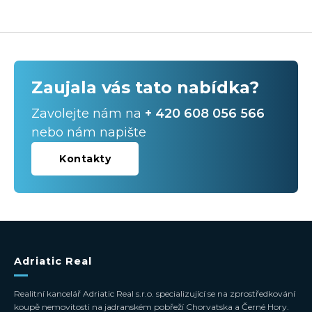
Zaujala vás tato nabídka?
Zavolejte nám na
+ 420 608 056 566
nebo nám napište
Kontakty
Adriatic Real
Realitní kancelář Adriatic Real s.r.o. specializující se na zprostředkování
koupě nemovitosti na jadranském pobřeží Chorvatska a Černé Hory.