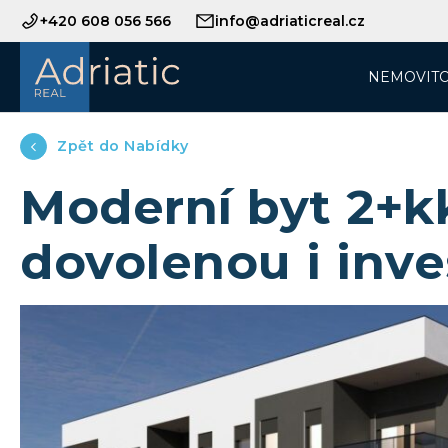
+420 608 056 566
info@adriaticreal.cz
NEMOVITO
Zpět do Nabídky
Moderní byt 2+kk
dovolenou i inve