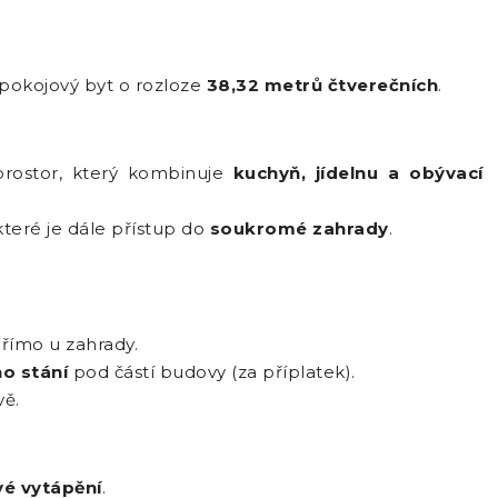
pokojový byt o rozloze
38,32 metrů čtverečních
.
 prostor, který kombinuje
kuchyň, jídelnu a obývací
 které je dále přístup do
soukromé zahrady
.
římo u zahrady.
o stání
pod částí budovy (za příplatek).
ě.
vé vytápění
.