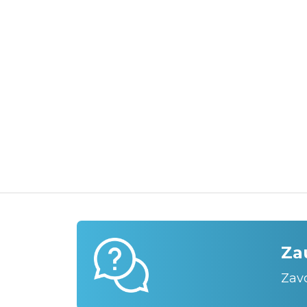
Za
Zav