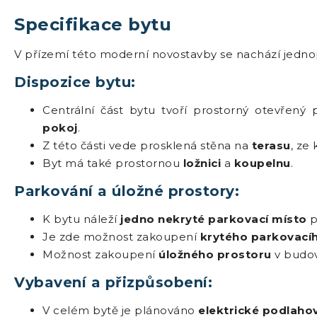
Specifikace bytu
V přízemí této moderní novostavby se nachází jedno
Dispozice bytu:
Centrální část bytu tvoří prostorný otevřený
pokoj
.
Z této části vede prosklená stěna na
terasu
, ze
Byt má také prostornou
ložnici
a
koupelnu
.
Parkování a úložné prostory:
K bytu náleží
jedno nekryté parkovací místo
p
Je zde možnost zakoupení
krytého parkovacíh
Možnost zakoupení
úložného prostoru
v budov
Vybavení a přizpůsobení:
V celém bytě je plánováno
elektrické podlaho