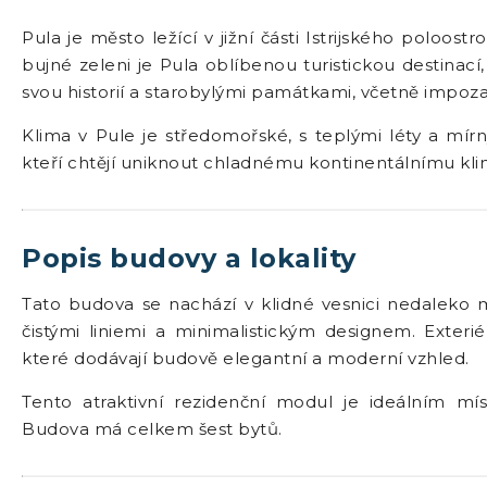
Pula je město ležící v jižní části Istrijského poloos
bujné zeleni je Pula oblíbenou turistickou destinací
svou historií a starobylými památkami, včetně impoza
Klima v Pule je středomořské, s teplými léty a mírným
kteří chtějí uniknout chladnému kontinentálnímu kli
Popis budovy a lokality
Tato budova se nachází v klidné vesnici nedaleko m
čistými liniemi a minimalistickým designem. Exteri
které dodávají budově elegantní a moderní vzhled.
Tento atraktivní rezidenční modul je ideálním mí
Budova má celkem šest bytů.