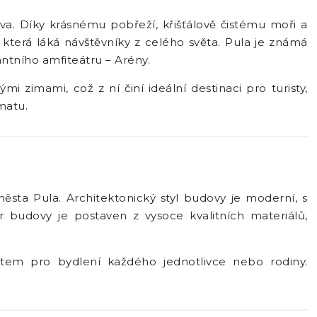
trova. Díky krásnému pobřeží, křišťálově čistému moři a
, která láká návštěvníky z celého světa. Pula je známá
ntního amfiteátru – Arény.
i zimami, což z ní činí ideální destinaci pro turisty,
matu.
ěsta Pula. Architektonický styl budovy je moderní, s
ér budovy je postaven z vysoce kvalitních materiálů,
stem pro bydlení každého jednotlivce nebo rodiny.