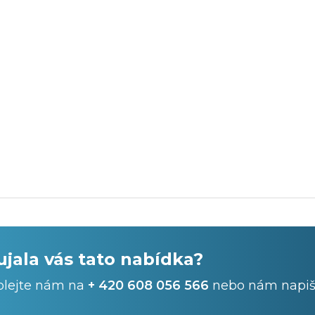
ujala vás tato nabídka?
olejte nám na
+ 420 608 056 566
nebo nám napiš