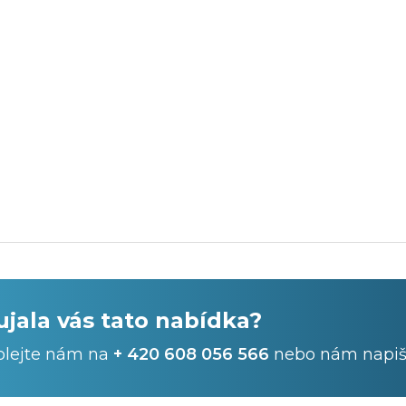
ujala vás tato nabídka?
olejte nám na
+ 420 608 056 566
nebo nám napiš