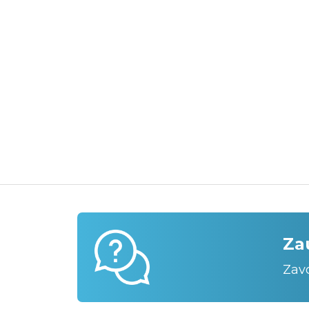
Za
Zav