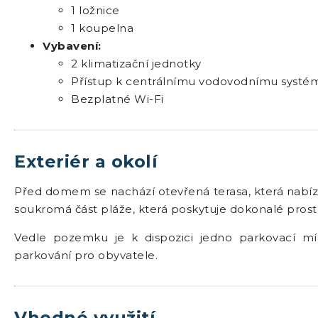
1 ložnice
1 koupelna
Vybavení:
2 klimatizační jednotky
Přístup k centrálnímu vodovodnímu systé
Bezplatné Wi-Fi
Exteriér a okolí
Před domem se nachází otevřená terasa, která nabíz
soukromá část pláže, která poskytuje dokonalé prostř
Vedle pozemku je k dispozici jedno parkovací mís
parkování pro obyvatele.
Vhodné využití