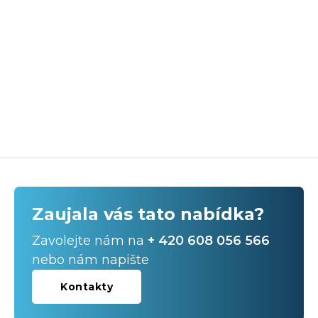
Zaujala vás tato nabídka?
Zavolejte nám na
+ 420 608 056 566
nebo nám napište
Kontakty