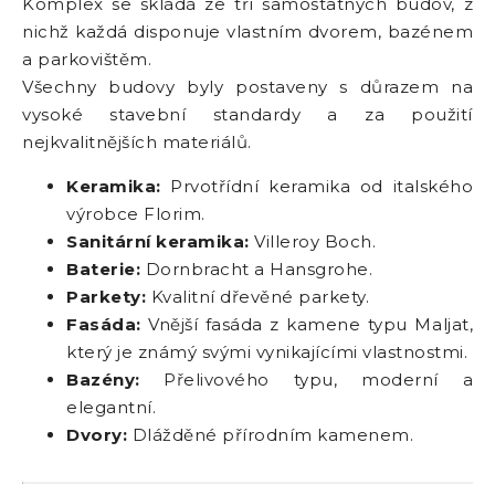
Komplex se skládá ze tří samostatných budov, z
nichž každá disponuje vlastním dvorem, bazénem
a parkovištěm.
Všechny budovy byly postaveny s důrazem na
vysoké stavební standardy a za použití
nejkvalitnějších materiálů.
Keramika:
Prvotřídní keramika od italského
výrobce Florim.
Sanitární keramika:
Villeroy Boch.
Baterie:
Dornbracht a Hansgrohe.
Parkety:
Kvalitní dřevěné parkety.
Fasáda:
Vnější fasáda z kamene typu Maljat,
který je známý svými vynikajícími vlastnostmi.
Bazény:
Přelivového typu, moderní a
elegantní.
Dvory:
Dlážděné přírodním kamenem.