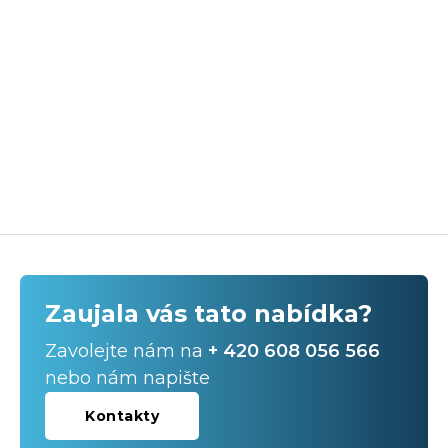
Zaujala vás tato nabídka?
Zavolejte nám na
+ 420 608 056 566
nebo nám napište
Kontakty