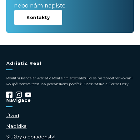
nebo nám napište
Kontakty
Adriatic Real
Realitní kancelář Adriatic Real s.r.o. specializující se na zprostředkování
koupě nemovitosti na jadranském pobřeží Chorvatska a Černé Hory.
Navigace
Úvod
Nabídka
Služby a poradenství