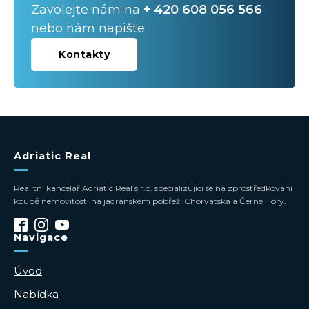
Zavolejte nám na
+ 420 608 056 566
nebo nám napište
Kontakty
Adriatic Real
Realitní kancelář Adriatic Real s.r.o. specializující se na zprostředkování
koupě nemovitosti na jadranském pobřeží Chorvatska a Černé Hory.
Navigace
Úvod
Nabídka