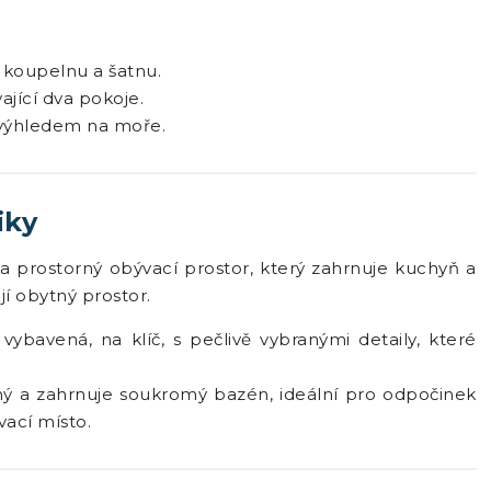
ní koupelnu a šatnu.
jící dva pokoje.
m výhledem na moře.
iky
 a prostorný obývací prostor, který zahrnuje kuchyň a
jí obytný prostor.
bavená, na klíč, s pečlivě vybranými detaily, které
ný a zahrnuje soukromý bazén, ideální pro odpočinek
ací místo.