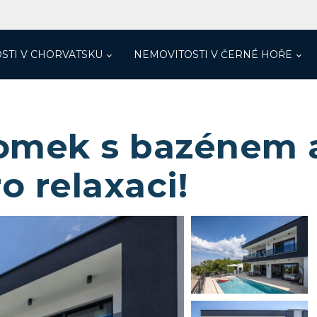
STI V CHORVATSKU
NEMOVITOSTI V ČERNÉ HOŘE
domek s bazénem 
o relaxaci!