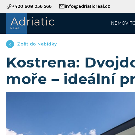
+420 608 056 566
info@adriaticreal.cz
NEMOVITO
Zpět do Nabídky
Kostrena: Dvoj
moře – ideální pr