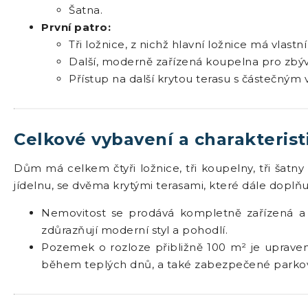
Šatna.
První patro:
Tři ložnice, z nichž hlavní ložnice má vlast
Další, moderně zařízená koupelna pro zbýva
Přístup na další krytou terasu s částečný
Celkové vybavení a charakterist
Dům má celkem čtyři ložnice, tři koupelny, tři šatny
jídelnu, se dvěma krytými terasami, které dále doplňu
Nemovitost se prodává kompletně zařízená a vy
zdůrazňují moderní styl a pohodlí.
Pozemek o rozloze přibližně 100 m² je uprave
během teplých dnů, a také zabezpečené parkov