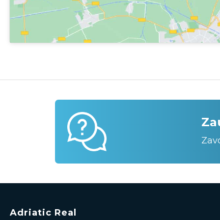
Za
Zav
Adriatic Real