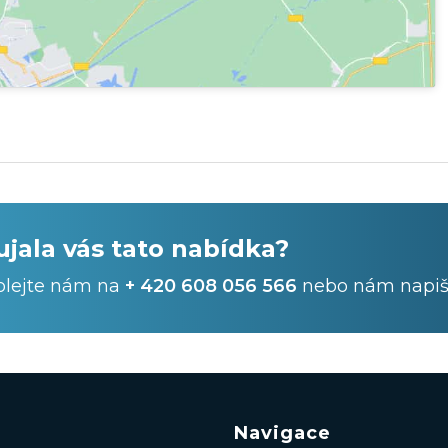
ujala vás tato nabídka?
olejte nám na
+ 420 608 056 566
nebo nám napiš
Navigace