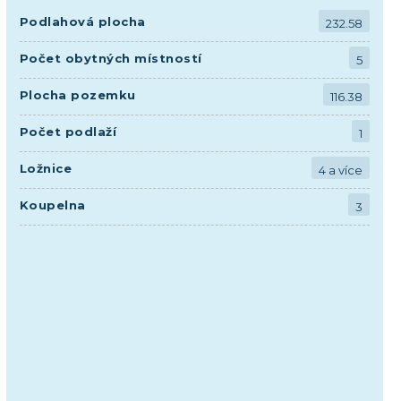
Podlahová plocha
232.58
Počet obytných místností
5
Plocha pozemku
116.38
Počet podlaží
1
Ložnice
4 a více
Koupelna
3