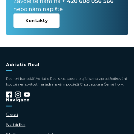
Zavolejte nám na
+ 420 608 056 566
nebo nám napište
Kontakty
Adriatic Real
Realitní kancelář Adriatic Real s.r.o. specializující se na zprostředkování
koupě nemovitosti na jadranském pobřeží Chorvatska a Černé Hory.
Navigace
Úvod
Nabídka