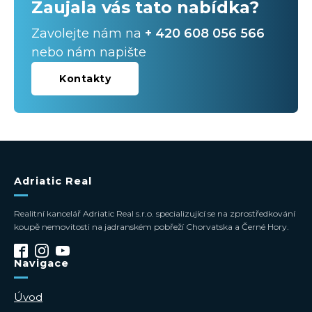
Zaujala vás tato nabídka?
Zavolejte nám na
+ 420 608 056 566
nebo nám napište
Kontakty
Adriatic Real
Realitní kancelář Adriatic Real s.r.o. specializující se na zprostředkování
koupě nemovitosti na jadranském pobřeží Chorvatska a Černé Hory.
Navigace
Úvod