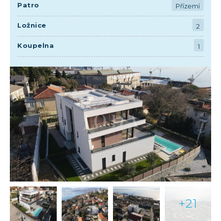
Patro
Přízemí
Ložnice
2
Koupelna
1
+21