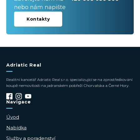
nebo nám napište
Kontakty
Adriatic Real
Realitní kancelář Adriatic Real s.r.o. specializující se na zprostředkování
koupě nemovitosti na jadranském pobřeží Chorvatska a Černé Hory.
Navigace
Úvod
Nabídka
Služby a poradenství