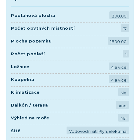
Podlahová plocha
300.00
Počet obytných místností
17
Plocha pozemku
1800.00
Počet podlaží
1
Ložnice
4 a více
Koupelna
4 a více
Klimatizace
Ne
Balkón / terasa
Ano
Výhled na moře
Ne
Sítě
Vodovodní síť, Plyn, Elektřina