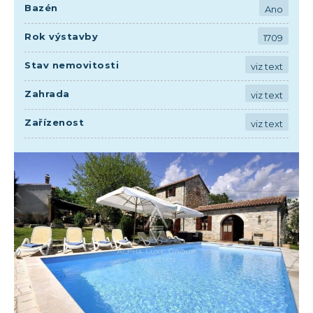
Bazén
Ano
Rok výstavby
1709
Stav nemovitosti
viz text
Zahrada
viz text
Zařízenost
viz text