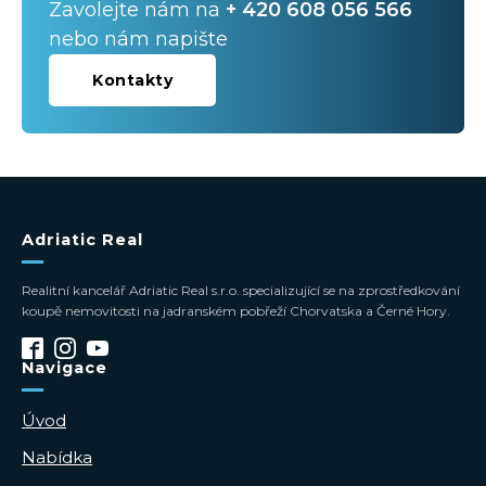
Zavolejte nám na
+ 420 608 056 566
nebo nám napište
Kontakty
Adriatic Real
Realitní kancelář Adriatic Real s.r.o. specializující se na zprostředkování
koupě nemovitosti na jadranském pobřeží Chorvatska a Černé Hory.
Navigace
Úvod
Nabídka