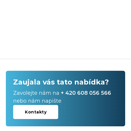
Zaujala vás tato nabídka?
Zavolejte nám na
+ 420 608 056 566
nebo nám napište
Kontakty