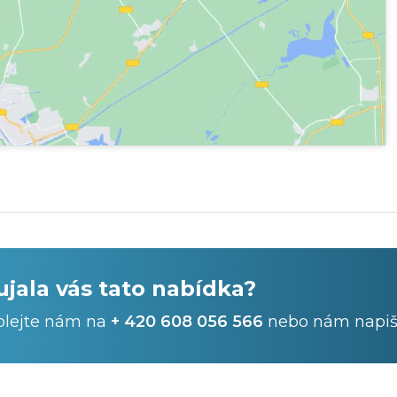
ujala vás tato nabídka?
olejte nám na
+ 420 608 056 566
nebo nám napiš