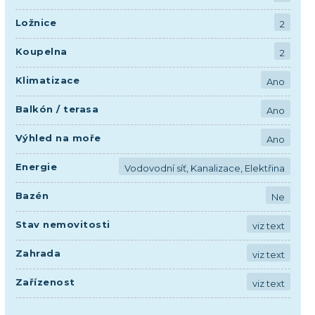
Ložnice
2
Koupelna
2
Klimatizace
Ano
Balkón / terasa
Ano
Výhled na moře
Ano
Energie
Vodovodní síť, Kanalizace, Elektřina
Bazén
Ne
Stav nemovitosti
viz text
Zahrada
viz text
Zařízenost
viz text