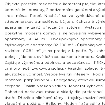
Objevte prestižní rezidenční a komerční projekt, kt
komerčními prostory, 2 podzemními garážemi a výtahy
srdci města Poreč. Nachází se ve vyhledávané ob
středomořskou atmosférou. Užijte si úchvatné výh
apartmán je zalitý přirozeným světlem. Výstavba
poskytne moderní domov s nejnovějšími vybavení
apartmány: 38–40 m² • Dvoupokojové apartmány: 52
čtyřpokojové apartmány: 82–100 m² • Čtyřpokojové 
rozlohou 86,84 m² je na prodej v 1. patře. Byt zah
pokoj s jídelnou, dvě ložnice, balkon a komoru. Kval
Zajišťuje výjimečnou odolnost a bezpečnost. • Příčky
cm) pro lepší zvukovou izolaci. • Fasádní izolace: 1
akustickou účinnost. Vysoce kvalitní interiéry • Podl
možností přizpůsobení. • Energeticky efektivní klim
čerpadel Daikin vzduch-vzduch. Moderní vybavení 
Pohodlná parkovací místa a sklady dle preferencí. 
dveře: Dřevěno-hliníkové rámy s trojskly, masivní vn
vloupání a požáru. • Balkony: Moderní zábradlí z t