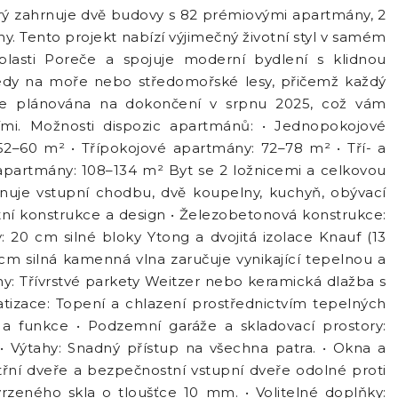
erý zahrnuje dvě budovy s 82 prémiovými apartmány, 2
. Tento projekt nabízí výjimečný životní styl v samém
lasti Poreče a spojuje moderní bydlení s klidnou
ledy na moře nebo středomořské lesy, přičemž každý
 je plánována na dokončení v srpnu 2025, což vám
mi. Možnosti dispozic apartmánů: • Jednopokojové
–60 m² • Třípokojové apartmány: 72–78 m² • Tří- a
apartmány: 108–134 m² Byt se 2 ložnicemi a celkovou
rnuje vstupní chodbu, dvě koupelny, kuchyň, obývací
itní konstrukce a design • Železobetonová konstrukce:
: 20 cm silné bloky Ytong a dvojitá izolace Knauf (13
5 cm silná kamenná vlna zaručuje vynikající tepelnou a
ahy: Třívrstvé parkety Weitzer nebo keramická dlažba s
atizace: Topení a chlazení prostřednictvím tepelných
a funkce • Podzemní garáže a skladovací prostory:
• Výtahy: Snadný přístup na všechna patra. • Okna a
itřní dveře a bezpečnostní vstupní dveře odolné proti
vrzeného skla o tloušťce 10 mm. • Volitelné doplňky: