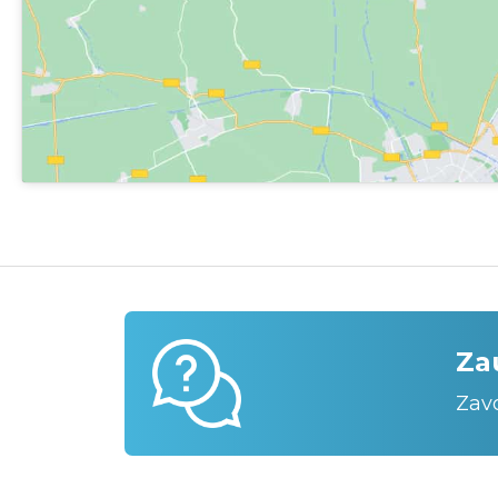
Za
Zav